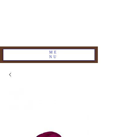
ME
NU