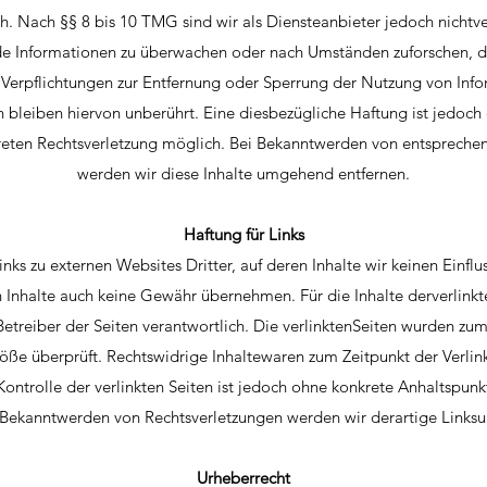
h. Nach §§ 8 bis 10 TMG sind wir als Diensteanbieter jedoch nichtver
e Informationen zu überwachen oder nach Umständen zuforschen, di
n.Verpflichtungen zur Entfernung oder Sperrung der Nutzung von Inf
bleiben hiervon unberührt. Eine diesbezügliche Haftung ist jedoch
reten Rechtsverletzung möglich. Bei Bekanntwerden von entspreche
werden wir diese Inhalte umgehend entfernen.
Haftung für Links
nks zu externen Websites Dritter, auf deren Inhalte wir keinen Einf
n Inhalte auch keine Gewähr übernehmen. Für die Inhalte derverlinkten
Betreiber der Seiten verantwortlich. Die verlinktenSeiten wurden zum
öße überprüft. Rechtswidrige Inhaltewaren zum Zeitpunkt der Verlin
Kontrolle der verlinkten Seiten ist jedoch ohne konkrete Anhaltspunk
i Bekanntwerden von Rechtsverletzungen werden wir derartige Links
Urheberrecht