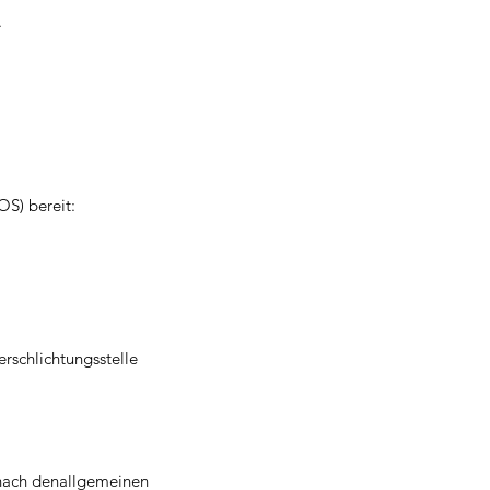
.
OS) bereit:
erschlichtungsstelle
 nach denallgemeinen