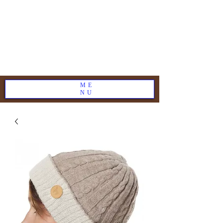
ME
NU