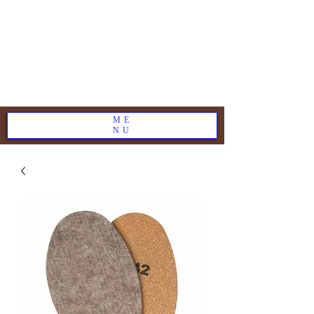
ME
NU