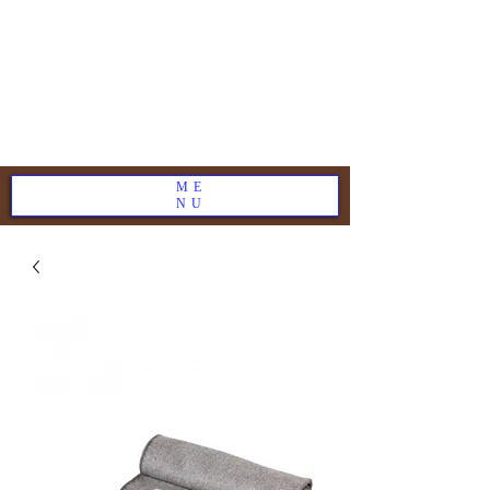
ME
NU