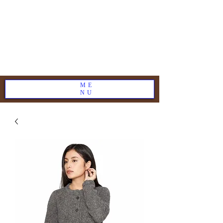
ME
NU