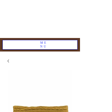
ME
NU