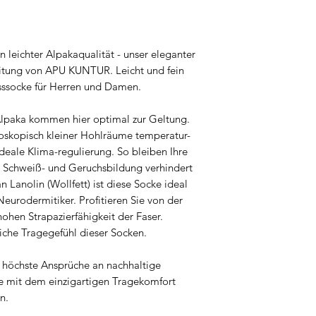
 leichter Alpakaqualität - unser eleganter
eitung von APU KUNTUR. Leicht und fein
esssocke für Herren und Damen.
Alpaka kommen hier optimal zur Geltung.
roskopisch kleiner Hohlräume temperatur-
ideale Klima-regulierung. So bleiben Ihre
 Schweiß- und Geruchsbildung verhindert
 Lanolin (Wollfett) ist diese Socke ideal
Neurodermitiker. Profitieren Sie von der
ohen Strapazierfähigkeit der Faser.
iche Tragegefühl dieser Socken.
r höchste Ansprüche an nachhaltige
ße mit dem einzigartigen Tragekomfort
n.