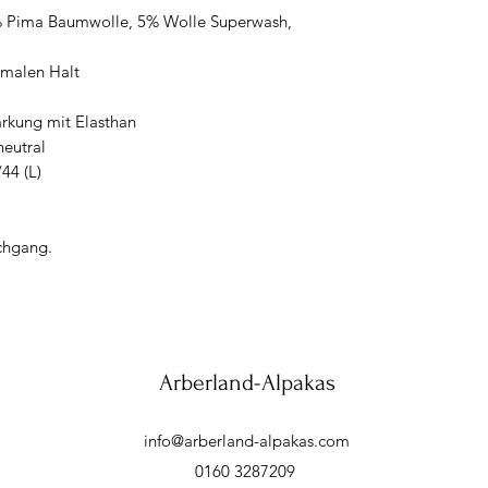
0% Pima Baumwolle, 5% Wolle Superwash,
imalen Halt
ärkung mit Elasthan
neutral
44 (L)
chgang.
Arberland-Alpakas
info@arberland-alpakas.com
0160 3287209