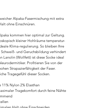
s weicher Alpaka-Fasermischung mit extra
alt ohne Einschnüren.
Alpaka kommen hier optimal zur Geltung.
roskopisch kleiner Hohlräume temperatur-
ideale Klima-regulierung. So bleiben Ihre
 Schweiß- und Geruchsbildung verhindert
 Lanolin (Wollfett) ist diese Socke ideal
Neurodermitiker. Profitieren Sie von der
ohen Strapazierfähigkeit der Faser.
iche Tragegefühl dieser Socken.
le 11% Nylon 2% Elasthan
maximaler Tragekomfort durch feine Nähte
hemmend
tellen
timalen Halt ohne Einschneiden