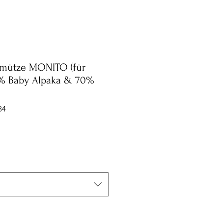
fmütze MONITO (für
0% Baby Alpaka & 70%
34