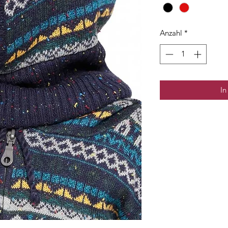
Anzahl
*
In