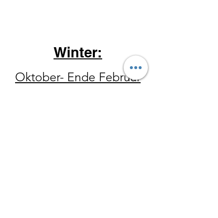
Winter:
Oktober- Ende Februar
Donnerstag 14-18 Uhr
Freitag 10 - 18 Uhr
Samstag 10
-15 Uhr
Der Hofladen hat ebenfalls
zu allen Wanderungen