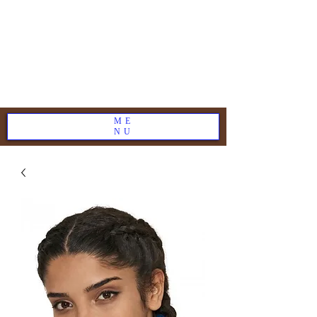
ME
NU