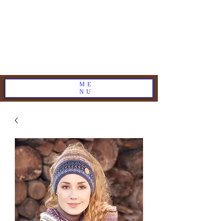
ME
NU