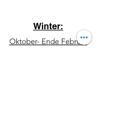
Winter:
Oktober- Ende Februar
Donnerstag 14-18 Uhr
Freitag 10 - 18 Uhr
Samstag 10
-15 Uhr
Der Hofladen hat ebenfalls
zu allen Wanderungen