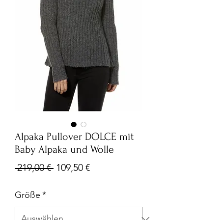
Alpaka Pullover DOLCE mit
Baby Alpaka und Wolle
Standardpreis
Sale-
 219,00 € 
109,50 €
Preis
Größe
*