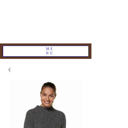
ME
NU