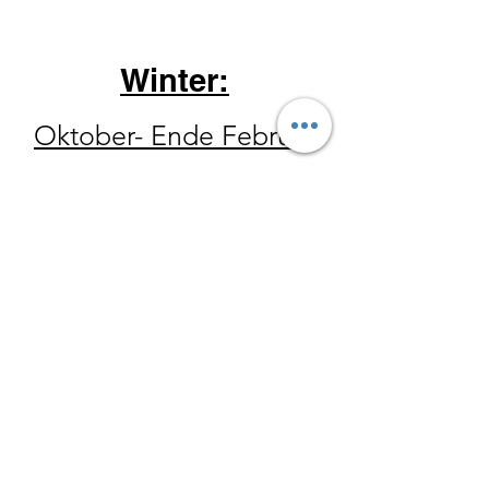
Winter:
Oktober- Ende Februar
Donnerstag 14-18 Uhr
Freitag 10 - 18 Uhr
Samstag 10
-15 Uhr
Der Hofladen hat ebenfalls
zu allen Wanderungen
geöffnet