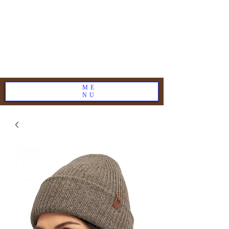
ME
NU