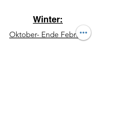
Winter:
Oktober- Ende Februar
Donnerstag 14-18 Uhr
Freitag 10 - 18 Uhr
Samstag 10
-15 Uhr
Der Hofladen hat ebenfalls
zu allen Wanderungen
geöffnet