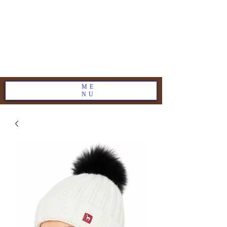
ME
NU