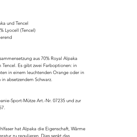
aka und Tencel
% Lyocell (Tencel)
ierend
usammensetzung aus 70% Royal Alpaka
 Tencel. Es gibt zwei Farboptionen: in
ten in einem leuchtenden Orange oder in
 in absetzendem Schwarz.
anie-Sport-Mütze Art.-Nr. 07235 und zur
57.
ohlfaser hat Alpaka die Eigenschaft, Wärme
ratur zu regulieren. Dies senkt das