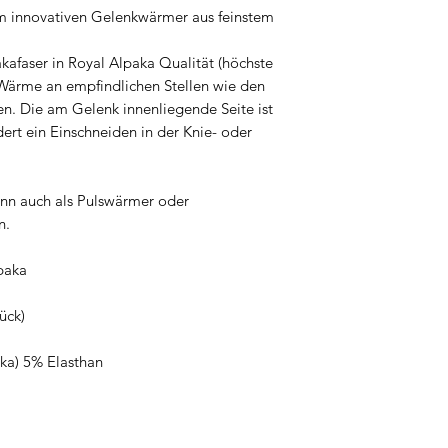
m innovativen Gelenkwärmer aus feinstem
kafaser in Royal Alpaka Qualität (höchste
e Wärme an empfindlichen Stellen wie den
n. Die am Gelenk innenliegende Seite ist
rt ein Einschneiden in der Knie- oder
ann auch als Pulswärmer oder
n.
lpaka
ück)
ka) 5% Elasthan