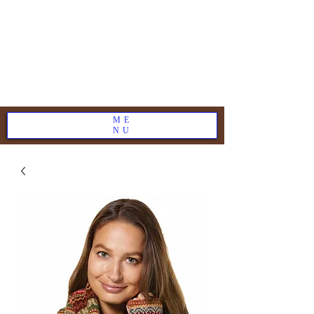
ME
NU