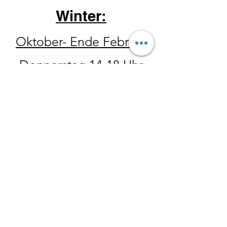
Winter:
Oktober- Ende Februar
Donnerstag 14-18 Uhr
Freitag 10 - 18 Uhr
Samstag 10
-15 Uhr
Der Hofladen hat ebenfalls
zu allen Wanderungen
geöffnet