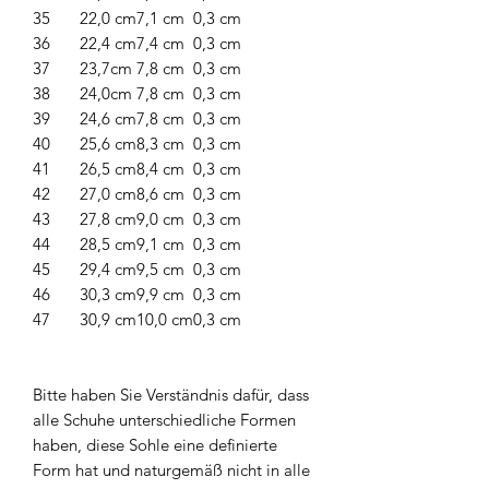
35
22,0 cm
7,1 cm
0,3 cm
36
22,4 cm
7,4 cm
0,3 cm
37
23,7cm
7,8 cm
0,3 cm
38
24,0cm
7,8 cm
0,3 cm
39
24,6 cm
7,8 cm
0,3 cm
40
25,6 cm
8,3 cm
0,3 cm
41
26,5 cm
8,4 cm
0,3 cm
42
27,0 cm
8,6 cm
0,3 cm
43
27,8 cm
9,0 cm
0,3 cm
44
28,5 cm
9,1 cm
0,3 cm
45
29,4 cm
9,5 cm
0,3 cm
46
30,3 cm
9,9 cm
0,3 cm
47
30,9 cm
10,0 cm
0,3 cm
Bitte haben Sie Verständnis dafür, dass
alle Schuhe unterschiedliche Formen
haben, diese Sohle eine definierte
Form hat und naturgemäß nicht in alle