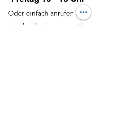
Oder einfach anrufen und
bescheid geben wann Sie
kommen möchten
Tel:
0160 3287209
Winter:
Oktober- Ende Februar
Donnerstag 14-18 Uhr