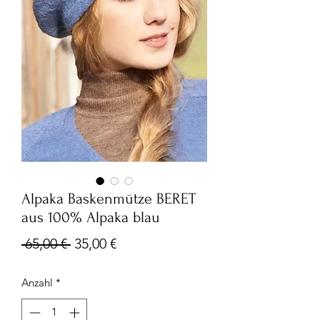
Alpaka Baskenmütze BERET
aus 100% Alpaka blau
Standardpreis
Sale-
 65,00 € 
35,00 €
Preis
Anzahl
*