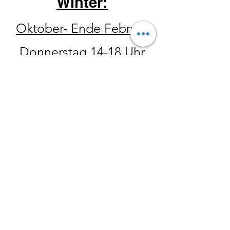
Winter:
Oktober- Ende Februar
Donnerstag 14-18 Uhr
Freitag 10 - 18 Uhr
Samstag 10
-15 Uhr
Der Hofladen hat ebenfalls
zu allen Wanderungen
geöffnet