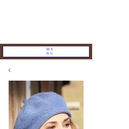
ME
NU