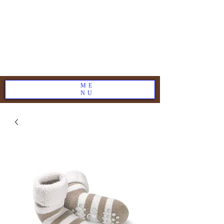
ME
NU