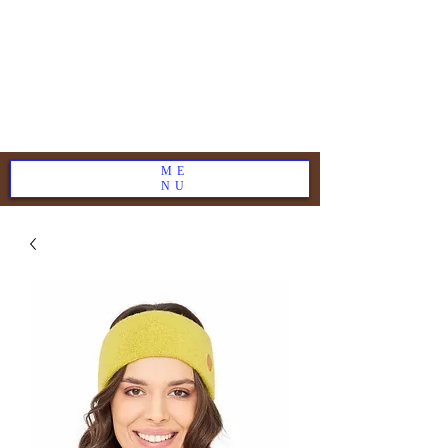
ME
NU