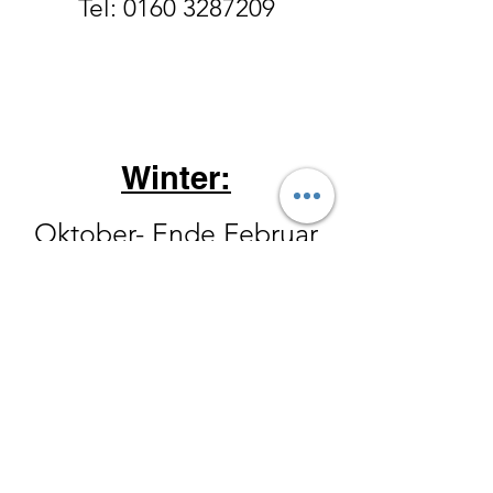
Tel:
0160 3287209
Winter:
Oktober- Ende Februar
Donnerstag 14-18 Uhr
Freitag 10 - 18 Uhr
Samstag 10
-15 Uhr
Der Hofladen hat ebenfalls