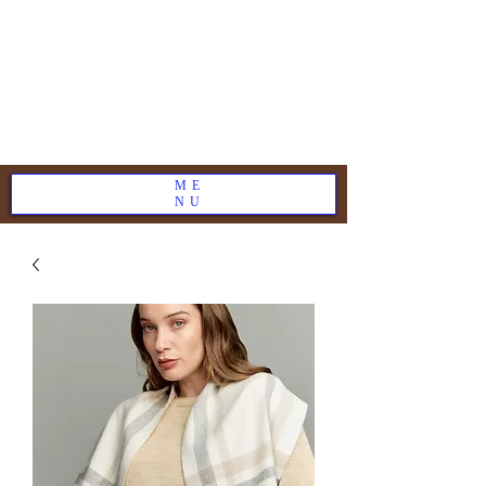
ME
NU