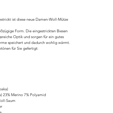
estrickt ist diese neue Damen-Woll-Mütze
oßzügige Form. Die eingestrickten Biesen
reiche Optik und sorgen für ein gutes
rme speichert und dadurch wohlig wärmt.
tönen für Sie gefertigt:
paka)
ka) 23% Merino 7% Polyamid
 Roll-Saum
er
e