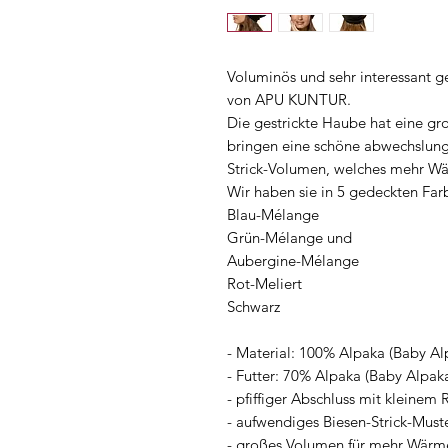
Voluminös und sehr interessant g
von APU KUNTUR.
Die gestrickte Haube hat eine gr
bringen eine schöne abwechslungs
Strick-Volumen, welches mehr Wä
Wir haben sie in 5 gedeckten Farb
Blau-Mélange
Grün-Mélange und
Aubergine-Mélange
Rot-Meliert
Schwarz
- Material: 100% Alpaka (Baby Al
- Futter: 70% Alpaka (Baby Alpa
- pfiffiger Abschluss mit kleinem
- aufwendiges Biesen-Strick-Must
- großes Volumen für mehr Wärm